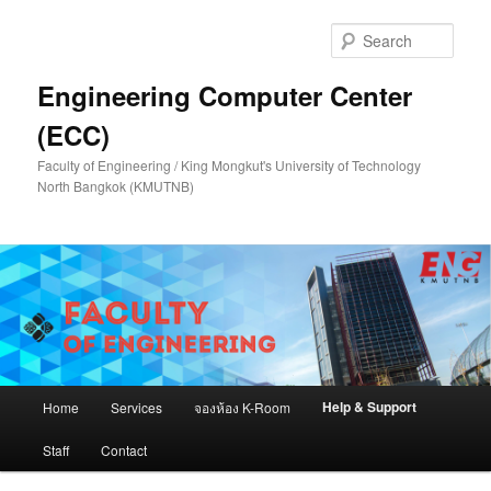
Skip
to
Sear
primary
content
Engineering Computer Center
(ECC)
Faculty of Engineering / King Mongkut's University of Technology
North Bangkok (KMUTNB)
Main
Help & Support
Home
Services
จองห้อง K-Room
menu
Staff
Contact