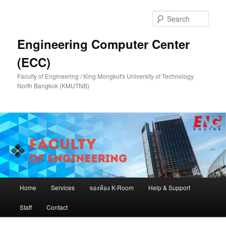
Skip
to
Sear
primary
content
Engineering Computer Center
(ECC)
Faculty of Engineering / King Mongkut's University of Technology
North Bangkok (KMUTNB)
Main
Home
Services
จองห้อง K-Room
Help & Support
menu
Staff
Contact