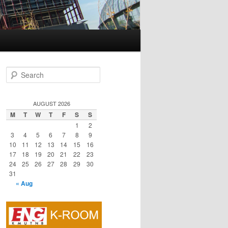
S
e
a
r
AUGUST 2026
c
M
T
W
T
F
S
S
h
1
2
3
4
5
6
7
8
9
10
11
12
13
14
15
16
17
18
19
20
21
22
23
24
25
26
27
28
29
30
31
« Aug