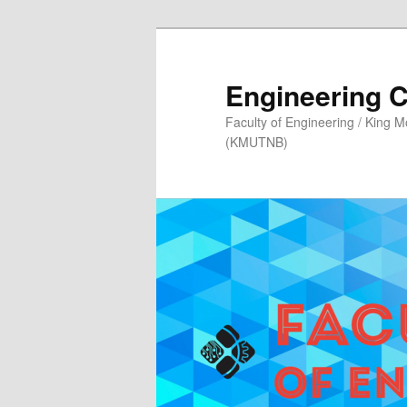
Skip
Skip
to
to
primary
secondary
Engineering 
content
content
Faculty of Engineering / King 
(KMUTNB)