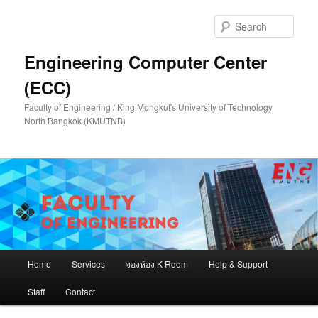
Skip
to
Sear
primary
content
Engineering Computer Center
(ECC)
Faculty of Engineering / King Mongkut's University of Technology
North Bangkok (KMUTNB)
Main
Home
Services
จองห้อง K-Room
Help & Support
menu
Staff
Contact