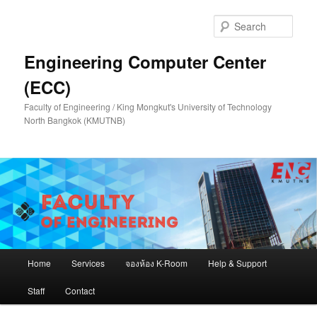
Skip
Skip
to
to
Sear
primary
secondary
content
content
Engineering Computer Center
(ECC)
Faculty of Engineering / King Mongkut's University of Technology
North Bangkok (KMUTNB)
Main
Home
Services
จองห้อง K-Room
Help & Support
menu
Staff
Contact