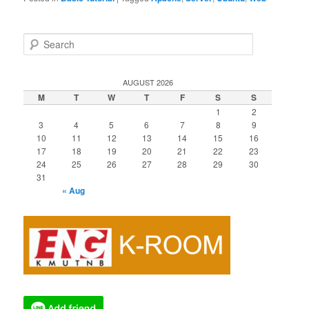
S
e
a
r
AUGUST 2026
c
M
T
W
T
F
S
S
h
1
2
3
4
5
6
7
8
9
10
11
12
13
14
15
16
17
18
19
20
21
22
23
24
25
26
27
28
29
30
31
« Aug