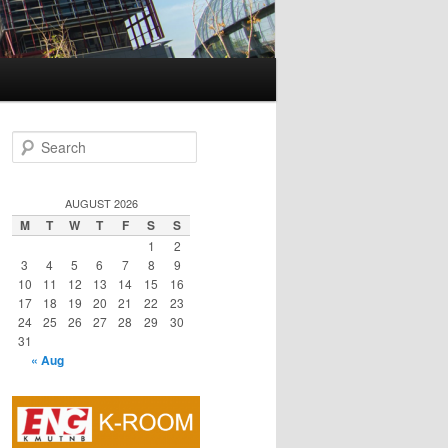
S
e
a
r
AUGUST 2026
c
M
T
W
T
F
S
S
h
1
2
3
4
5
6
7
8
9
10
11
12
13
14
15
16
17
18
19
20
21
22
23
24
25
26
27
28
29
30
31
« Aug