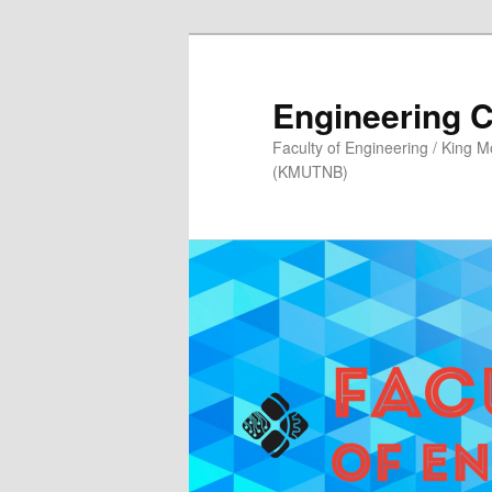
Skip
Skip
to
to
primary
secondary
Engineering 
content
content
Faculty of Engineering / King 
(KMUTNB)