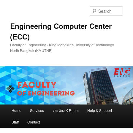
Skip
Skip
to
to
Sear
primary
secondary
content
content
Engineering Computer Center
(ECC)
Faculty of Engineering / King Mongkut's University of Technology
North Bangkok (KMUTNB)
Main
Home
Services
จองห้อง K-Room
Help & Support
menu
Staff
Contact