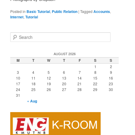
Posted in
Basic Tutorial
,
Public Relation
|
Tagged
Accounts
,
Internet
,
Tutorial
S
e
a
r
AUGUST 2026
c
M
T
W
T
F
S
S
h
1
2
3
4
5
6
7
8
9
10
11
12
13
14
15
16
17
18
19
20
21
22
23
24
25
26
27
28
29
30
31
« Aug