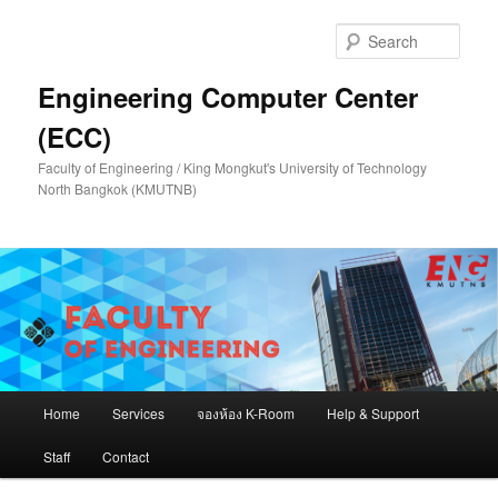
Skip
Skip
to
to
Sear
primary
secondary
content
content
Engineering Computer Center
(ECC)
Faculty of Engineering / King Mongkut's University of Technology
North Bangkok (KMUTNB)
Main
Home
Services
จองห้อง K-Room
Help & Support
menu
Staff
Contact