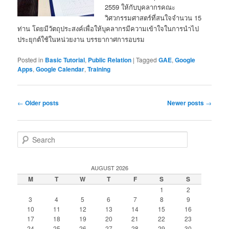
2559 ให้กับบุคลากรคณะ
วิศวกรรมศาสตร์ที่สนใจจำนวน 15
ท่าน โดยมีวัตถุประสงค์เพื่อให้บุคลากรมีความเข้าใจในการนำไป
ประยุกต์ใช้ในหน่วยงาน บรรยากาศการอบรม
Posted in
Basic Tutorial
,
Public Relation
|
Tagged
GAE
,
Google
Apps
,
Google Calendar
,
Training
Post
←
Older posts
Newer posts
→
navigation
S
e
a
r
AUGUST 2026
c
M
T
W
T
F
S
S
h
1
2
3
4
5
6
7
8
9
10
11
12
13
14
15
16
17
18
19
20
21
22
23
24
25
26
27
28
29
30